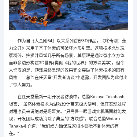
作为自《大金刚64》以来系列首部3D作品，《咚奇刚：蕉
力全开》采用了基于体素的可破坏地形引擎。这项技术允许玩
家粉碎、挖掘并重塑几乎所有场景，其原理是通过微小立方体
而非多边形构建3D世界(类似《我的世界》的方块美学)。但令
人惊叹的是，游戏最终呈现的效果完全突破了体素技术的固有
风格——总监在任天堂“开发者访谈”中透露，开发团队为此付出
了惊人努力。
在任天堂最新一期开发者访谈中，总监Kazuya Takahashi
坦言：“虽然体素技术为游戏设计带来极大便利，但其实现过程
对程序员来说绝对是场噩梦。”只需瞥一眼游戏实机画面就能发
现，开发团队成功消除了典型的“方块感”。联合总监Wataru
Tanaka补充道：“我们竭力确保玩家根本察觉不到体素的存
在。”