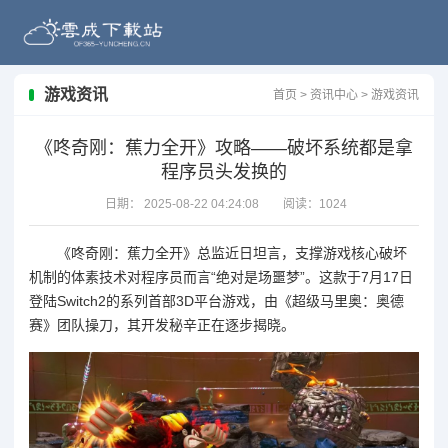
游戏资讯
首页
>
资讯中心
>
游戏资讯
《咚奇刚：蕉力全开》攻略——破坏系统都是拿
程序员头发换的
日期：
2025-08-22 04:24:08
阅读：
1024
《咚奇刚：蕉力全开》总监近日坦言，支撑游戏核心破坏
机制的体素技术对程序员而言“绝对是场噩梦”。这款于7月17日
登陆Switch2的系列首部3D平台游戏，由《超级马里奥：奥德
赛》团队操刀，其开发秘辛正在逐步揭晓。