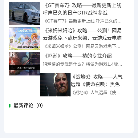
《GT赛车7》攻略——最新更新上线
呼声已久的日产GTR战神参战
《GT赛车7》最新更新上线 呼声已久的日产GTR战神参战 ...
《米姆米姆哈》攻略——公测！网易
云游戏免下载玩米姆，云游戏云电脑
云手机玩米姆移动端米姆手游攻略
《米姆米姆哈》公测！网易云游戏免下载玩米姆，云游戏云电脑云手机玩米姆移动端米姆手游攻略 ...
《鸣潮》攻略——椿的专武介绍
鸣潮椿的专武是什么？椿做为游戏1.4版本会登场的全新角色，不管是角色的人气还是强度都市非常高的，很多玩家想知道新角色的专武是什么，对角色的提升大不大，今天就详细的介绍一下。 ...
《战地6》攻略——人气
远超《使命召唤：黑色
行动7》攻略——！期待
《战地6》人气远超《使命召唤：黑色行动7》！期待程度超四倍 ...
程度超四倍
最新评论（
0）