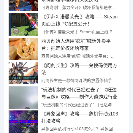
《咚奇刚：蕉力全开》破坏系统都是拿程序员头发换的 ...
《伊苏X 诺曼荣光 》攻略——Steam
页面上线 PC配置公开！
《伊苏X 诺曼荣光 》Steam页面上线 PC配置公开！ ...
西贝创始人连用“疯狂”喊话外卖平
台：把定价权还给商家
西贝创始人连用“疯狂”喊话外卖平台：把定价权还给商家 ...
《问剑长生》攻略——兑换码使用方
法
问剑长生是一款御剑斗法的放置修仙手游，玩家们在游戏内扮演的是志在修行的证道者，踏上了御剑寻道之路，目前游戏非常的受玩家欢迎，且在游戏前期可以通过使用官方的兑换码来兑换领取奖励，不少玩家在咨询游戏内兑换 ...
“玩法机制的时代已经过去了” 《旺达
与巨像》攻略——制作人谈游戏行业
现状
“玩法机制的时代已经过去了” 《旺达与巨像》制作人谈游戏行业现状 ...
《异象回声》攻略——危机行动s103
打法攻略
异象回声危机行动s103怎么打？异象回声》是一款结合了角色扮演、冒险以及卡牌元素的手游。s103主要爆蓝色的武器类双特性心锚。接下来给大家带来了《异象回声》危机行动s103打法攻略，大家可以参考一下！ ...