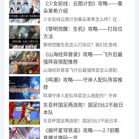
《少女前线：云图计划》攻略——桑
朵莱希介绍
少女前线云图计划桑朵莱希怎么样？在游戏里面有多个角色可以选择，每个角色都可以选择新的内容和丰富的技能属性等着你的分配。有许多玩家在选择的时候遇到了少女前线桑朵莱希怎么样的问题。所以小编在这里为大家带来 ...
《黎明觉醒：生机》攻略——打段位
方法
黎明觉醒生机怎么打段位？我们在游戏中会遇到很多黎明觉醒生机怎么打段位这种问题，很多玩家遇到这个问题就很头疼，看了小编这篇问题的解决方法，你就会发现这问题真简单。《黎明觉醒： ...
《山海经异兽录》攻略——飞升后最
强阵容搭配推荐
山海经异兽录飞升后最强阵容怎么搭配的？这是一类非常有趣的角色扮演游戏，在游戏里玩家可以看到很多异兽，游戏玩家在游戏里需要根据异兽的强度来匹配不同的阵容，这样才能更好地应对游戏里的异兽，那么是不是还有很 ...
《鸣潮》攻略——守岸人配队阵容推
荐
鸣潮守岸人配队阵容怎么搭配的？守岸人是一位衍射属性辅助类角色，游戏里的每一个游戏角色都是有着不同的技能和属性的，游戏玩家在游戏里可以挑选不同的游戏角色进入游戏，我们在游戏里可以利用这些游戏角色搭配出不 ...
东亚杯国足两连败！国足0比2不敌日
本队
东亚杯国足两连败！国足0比2不敌日本队 ...
《崩坏星穹铁道》攻略——2.7前瞻
直播兑换码一览