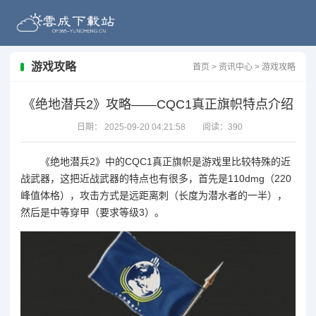
游戏攻略
首页
>
资讯中心
>
游戏攻略
《绝地潜兵2》攻略——CQC1真正旗帜特点介绍
日期：
2025-09-20 04:21:58
阅读：
390
《
绝地潜兵2
》中的CQC1真正旗帜是游戏里比较特殊的近
战武器，这把近战武器的特点也有很多，首先是110dmg（220
峰值体格），攻击方式是远距离刺（长度为潜水者的一半），
然后是中等穿甲（要求等级3）。