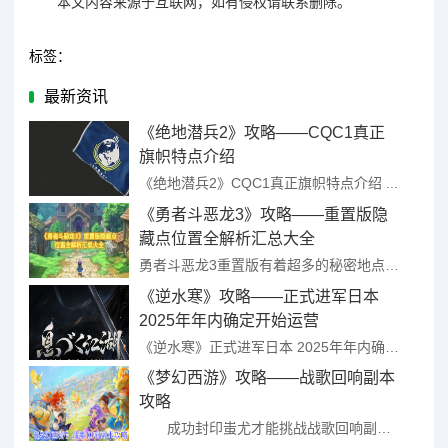
本文内容来源于互联网，如有侵权请联系删除。
标签：
最新资讯
《绝地潜兵2》攻略——CQC1真正
旗帜特点介绍
《绝地潜兵2》CQC1真正旗帜特点介绍 ...
《勇者斗恶龙3》攻略——重置版隐
藏点位置全解析汇总大全
勇者斗恶龙3重置版有着超多的秘密地点，这些地点隐藏着大量的道具和奖励，相当可观，一共有4处，分别在纳吉米塔、莱贝村左边、指引洞窟上方、卡扎布村的下方，小编就在这里为大家整理关于《勇者斗恶龙3》重置版隐 ...
《逆水寒》攻略——正式进军日本
2025年年内确定开始运营
《逆水寒》正式进军日本 2025年年内确定开始运营 ...
《梦幻西游》攻略——战歌回响副本
攻略
成功封印蚩尤才能挑战战歌回响副本，很多玩家想知道战歌回响副本怎么过，首先玩家要成功封印蚩尤，然后在战神山（46.108)找【巫师】传送进入副本场景，接下来就由小编给大家带来了详细的《梦幻西游》战歌 ...