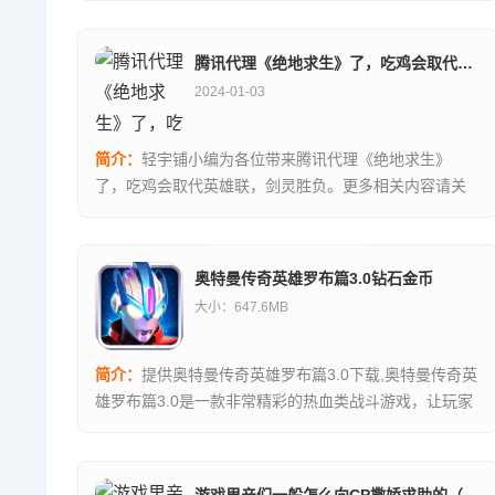
腾讯代理《绝地求生》了，吃鸡会取代英雄联（剑灵胜负）
2024-01-03
简介：
轻宇铺小编为各位带来腾讯代理《绝地求生》
了，吃鸡会取代英雄联，剑灵胜负。更多相关内容请关
注本站。...
奥特曼传奇英雄罗布篇3.0钻石金币
大小：647.6MB
简介：
提供奥特曼传奇英雄罗布篇3.0下载,奥特曼传奇英
雄罗布篇3.0是一款非常精彩的热血类战斗游戏，让玩家
都可以在游戏中来享受...,奥特曼传奇英雄罗布篇3.0下载
地址...资源均来自官网，请放心下载。...
游戏里亲们一般怎么向CP撒娇求助的（冒险岛毛笔在哪里）