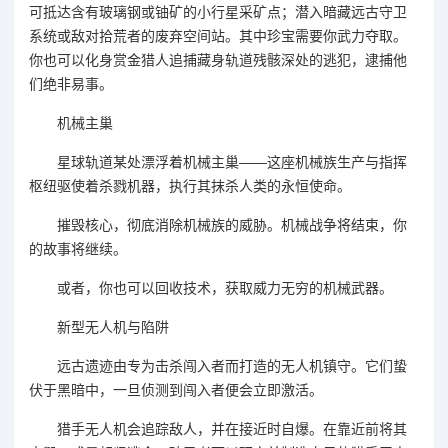
可抵达含有玻璃钢或铀矿的小行星采矿点；潜入暗藏远古守卫
系统或敌对拾荒者的废弃空间站。其中珍宝需要你武力夺取。
你也可以化身赏金猎人追捕藏身轨道残骸深处的逃犯，逮捕他
们绝非易事。
机械主巢
星球轨道某处漂浮着机械主巢——这座机械族生产与指挥
枢纽驱使着杀戮机器，执行其抹杀人类的永恒使命。
摧毁核心，彻底消除机械族的威胁。机械战争将结束，你
的故事将继续。
或者，你也可以回收技术，获取威力无穷的机械武器。
新型无人机与陷阱
远古遗迹由专为击杀闯入者而打造的无人机镇守。它们蛰
伏于黑暗中，一旦侦测到闯入者便会立即激活。
猎手无人机会追踪敌人，并在接近时自爆。在靠近前将其