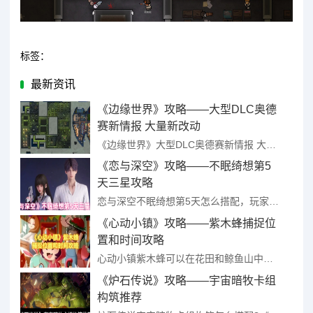
标签：
最新资讯
《边缘世界》攻略——大型DLC奥德
赛新情报 大量新改动
《边缘世界》大型DLC奥德赛新情报 大量新改动 ...
《恋与深空》攻略——不眠绮想第5
天三星攻略
恋与深空不眠绮想第5天怎么搭配，玩家在游戏中的搭配达到全三星的话不仅仅是会获得额外的奖励，还会有全三星的成就奖励哦，所以尽量每一天关卡都获得三星标准，下面为玩家们带来的是不眠绮想第5天的三星搭配推荐。 ...
《心动小镇》攻略——紫木蜂捕捉位
置和时间攻略
心动小镇紫木蜂可以在花田和鲸鱼山中捉到，且必须是在晴天或者是彩虹天中才可以发现，每次个一分多一点的时间就会刷新1到4只，刷新的媒介是灌木和带花灌木，今天就给大家讲《心动小镇》紫木蜂捕捉位置和时间攻略， ...
《炉石传说》攻略——宇宙暗牧卡组
构筑推荐