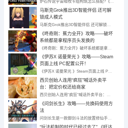
炉石传说宇宙暗牧卡组构筑怎么搭配?《炉石传说》是一款很精彩好玩的角色对战冒险游戏，在这款游戏中，宇宙暗牧是狂野模式中强度非常不错的一套卡组，有很多的玩家想知道炉石传说宇宙暗牧卡组构筑怎么搭配，针对这个 ...
马斯克Grok推出3D智能伴侣 还可解
锁成人模式
马斯克Grok推出3D智能伴侣 还可解锁成人模式 ...
《咚奇刚：蕉力全开》攻略——破坏
系统都是拿程序员头发换的
《咚奇刚：蕉力全开》破坏系统都是拿程序员头发换的 ...
《伊苏X 诺曼荣光 》攻略——Steam
页面上线 PC配置公开！
《伊苏X 诺曼荣光 》Steam页面上线 PC配置公开！ ...
西贝创始人连用“疯狂”喊话外卖平
台：把定价权还给商家
西贝创始人连用“疯狂”喊话外卖平台：把定价权还给商家 ...
《问剑长生》攻略——兑换码使用方
法
问剑长生是一款御剑斗法的放置修仙手游，玩家们在游戏内扮演的是志在修行的证道者，踏上了御剑寻道之路，目前游戏非常的受玩家欢迎，且在游戏前期可以通过使用官方的兑换码来兑换领取奖励，不少玩家在咨询游戏内兑换 ...
“玩法机制的时代已经过去了” 《旺达