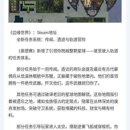
《边缘世界》：Steam地址
全新任务系统：传闻、遗迹与轨道冒险
《奥德赛》新增了引领你跨越整颗星球——甚至驶入轨道
的任务体系。
部分任务始于一则传闻。造访的商队会提及最近有古代雇
佣兵从低温休眠舱中苏醒，正躲藏于破败地堡内。他们的首领
拥有一件绝世武器。歼灭他们，这件武器就归你了。
其他任务可通过破译老旧的星球地图解锁。这些地图指引
着被遗忘之地，诸如虫族侵占的定居点，隐匿在丛林深处的废
弃发射场。突破守卫系统，获取埋藏的科技、财宝与稀有材
料。
部分任务引导玩家进入太空。借助逆重飞船或穿梭机，你